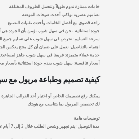
خامات ممتازة تدوم طويلاً وتتحمل الظروف المختلفة
تصاميم عصرية تواكب أحدث صيحات الموضة
راحة قصوى مع أفضل الخامات وأحدث تقنيات التصنيع
جودة استثنائية: نحن في سهل شوب نؤمن بأن الجودة هي أسا
سرعة التسليم: نحرص في سهل شوب على تسليم جميع الطل
اهتمام بالتفاصيل: نعمل على ضمان أن كل منتج يعكس الجودة
خدمة عملاء متميزة: فريقنا في سهل شوب جاهز لمساعدت
أسعار تنافسية: سهل شوب يقدم جودة استثنائية بأسعار معقو
كيفية تصميم وطباعة مريول مع 
يمكنك رفع تصميمك الخاص أو اختيار أحد القوالب الجاهز
لك تخصيص المريول بما يتناسب مع هويتك
توضيحات هامة
مدة التوصيل: يتم تجهيز وشحن الطلب خلال 3 إلى 7 أيام عمل من تاريخ تأكيد الطلب، مع ضمان الجودة وسرعة التنفيذ