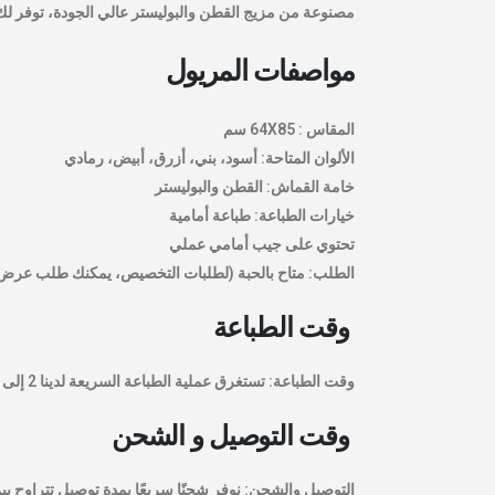
مصنوعة من مزيج القطن والبوليستر عالي الجودة، توفر لك ال
مواصفات المريول
المقاس : 64X85 سم
الألوان المتاحة: أسود، بني، أزرق، أبيض، رمادي
خامة القماش: القطن والبوليستر
خيارات الطباعة: طباعة أمامية
تحتوي على جيب أمامي عملي
الطلب: متاح بالحبة (لطلبات التخصيص، يمكنك طلب عرض
وقت الطباعة
وقت الطباعة: تستغرق عملية
الطباعة السريعة
لدينا 2 إلى 3 أيام عمل بعد اعتماد التصميم النهائي. (قد تختلف مدة التنفيذ حسب الكمية).
وقت التوصيل و الشحن
التوصيل والشحن: نوفر
شحنًا سريعًا
بمدة توصيل تتراوح بين 24 إلى 48 ساعة كحد أ