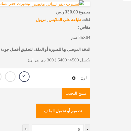
تيشيرت حفر نسا
مجموع
330.00 ر.س
فئات
طباعة على الملابس
,
مريول
مقاس :
85X64 سم
الدقة الموصى بها للصورة أو الملف لتحقيق أفضل جودة ل
بكسل 4500* 5400 ( 300 دي بي اي)
لون
مسح التحديد
تصميم أو تحميل الملف
+
-