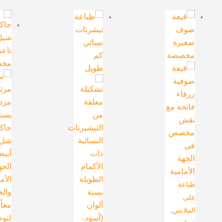
طباعة
على
الملابس
,