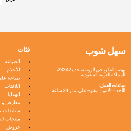
سهل شوب
فئات
الطباعة
نهضة الفكر، حي الروضة، جدة 23342،
الأعلام
المملكة العربية السعودية
طباعة على
ساعات العمل:
اللافتات
الأحد – الاثنين: مفتوح على مدار 24 ساعة.
الهدايا
معارض و ا
ستاندات 
منتجات الد
عروض