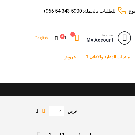
بوع
للطلبات بالجملة:
+966 54 343 5900
0
Welcome
0
English
My Account
منتجات الدعاية والاعلان
عروض
عرض:
20
19
…
2
1