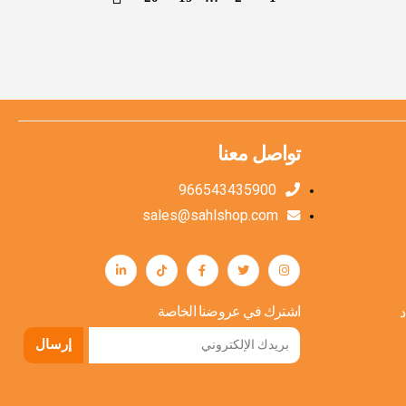
تواصل معنا
966543435900
sales@sahlshop.com
اشترك في عروضنا الخاصة
إرسال