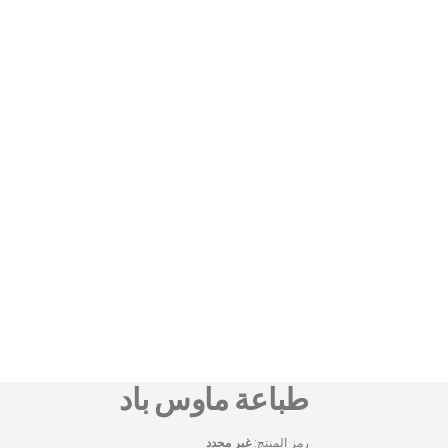
طباعة ماوس باد
رمز المنتج:
غير محدد