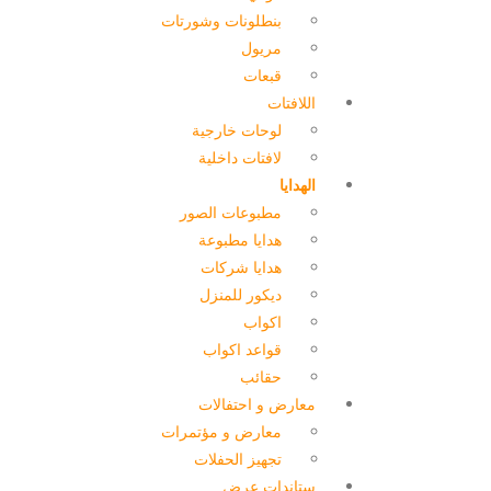
بنطلونات وشورتات
مريول
قبعات
اللافتات
لوحات خارجية
لافتات داخلية
الهدايا
مطبوعات الصور
هدايا مطبوعة
هدايا شركات
ديكور للمنزل
اكواب
قواعد اكواب
حقائب
معارض و احتفالات
معارض و مؤتمرات
تجهيز الحفلات
ستاندات عرض