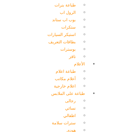
طباعة بنرات
الرول اب
بوب اب ستاند
ستكرات
استيكر السيارات
بطاقات التعريف
بوسترات
تاقز
الأعلام
طباعة اعلام
أعلام مكاتب
اعلام خارجية
طباعة على الملابس
رجالى
نسائي
اطفالي
سترات سلامة
هودي