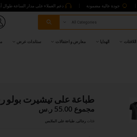
جودة عالية مضمونة
دعم العملاء على مدار الساعة طوال أي
All Categories
اللافتات
الهدايا
معارض و احتفالات
ستاندات عرض
من
طباعة على تيشيرت بولو ر
مجموع
55.00 ر.س
فئات
رجالى
,
طباعة على الملابس