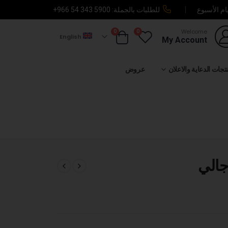
ام الأسبوع
للطلبات بالجملة:
+966 54 343 5900
0
0
Welcome
English
My Account
تجات الدعاية والاعلان
عروض
جالي