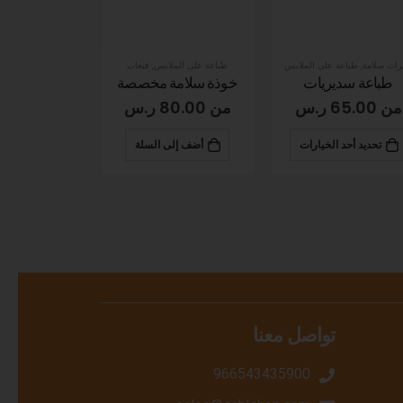
طباعة على الملابس
,
قبعات
رجالى
,
طباعة على الملابس
سترات سلامة
,
طباع
وذة سلامة مخصصة
تطريز تيشيرتات بولو رجالي
جاكيت شل ن
من
80.00
ر.س
من
55.00
ر.س
من
50.00
أضف إلى السلة
تحديد أحد الخيارات
تحديد أحد
تواصل معنا
966543435900