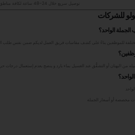
توصيل سريع خلال 24–48 ساعة لكافة مناطق المملكة
ولو للشركات
الجملة الواحد؟
المختلفة للموظفين بناءً على كشف مقاسات فريق العمل لديكم ضمن نفس طلب ا
وظفين؟
يله من البهتان أو التشقُّق عند الغسيل بماء بارد و ينصح بعدم إستعمال درجات حر
لواحد؟
لواحد
ات مخصصة أو أسعار الجملة