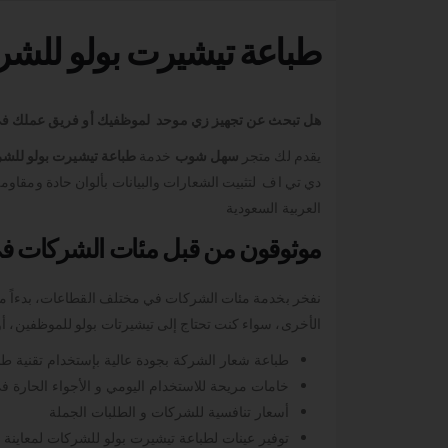
طباعة تيشيرت بولو للشر
هل تبحث عن تجهيز زي موحد لموظفيك أو فريق عملك في
يقدم لك متجر
سهل شوب
خدمة
طباعة تيشيرت بولو للش
دي تي اف لتثبيت الشعارات والبيانات بألوان حادة ومقاو
العربية السعودية
موثوقون من قبل مئات الشركات في 
نفخر بخدمة مئات الشركات في مختلف القطاعات، بدءاً 
الأخرى، سواء كنت تحتاج إلى تيشيرتات بولو للموظفين، 
طباعة شعار الشركة بجودة عالية بإستخدام تقنية طباعة
خامات مريحة للاستخدام اليومي و الأجواء الحارة ف
أسعار تنافسية للشركات و الطلبات الجملة
توفير عينات لطباعة تيشيرت بولو للشركات لمعاينة ج