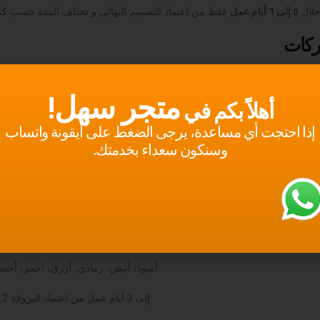
خلال
٥ إلى ٦ أيام عمل
فقط من اعتماد التصميم النهائى و تختلف المدة حسب كم
ركات
التفاصيل
متجر سهل!
أهلاً بكم في
زي موحد (يونيفرم) للموظفين، فرق التوصيل، والمعارض، فرق المبيعات، ش
إذا احتجت أي مساعدة، يرجى الضغط على أيقونة واتساب
قطن هندي ممتاز بمسامية عالية لراحة الحركة و منا
وسنكون سعداء بخدمتك.
طباعة ملونة بدقة عالية UV DTF
الجهة الأمامية (الصدر) / الجهة الخلفية (الظهر)
S / M / L / XL / XXL
أسود، أبيض، رمادي، أزرق، أحمر، أخض
2 إلى 3 أيام عمل من اعتماد البروفة