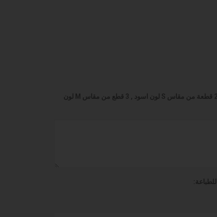
الرجاء كتابة كم قطعة تريد من كل مقاس و لون (مثال : 2 قطعة من مقاس S لون اسود , 3 قطع من مقاس M لون
لطباعة: