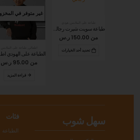
غير متوفر في المخزون
الملابس
,
هودي
رجالى
,
طباعة على الملابس
طباعة سويت شيرت رجالي برقبة دائرية
150
ر.س
من
70.00
ر.س
اطفالي
,
طباعة على الملابس
أحد الخيارات
تحديد أحد الخيارات
الطباعة على الهودي اطفال مع جيوب
من
95.00
ر.س
قراءة المزيد
فئات
سهل شوب
الطباعة