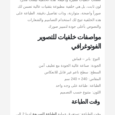
لون ثابت، بل هي خلفية مطبوعة بتقنيات عالية تضمن لك
صوراً واضحة، متوازنة، وذات تفاصيل دقيقة. الطباعة على
هذه الخلفية تتيح لك استخدام التصاميم والشعارات
والنصوص بأعلى جودة لتمييز صورك
مواصفات خلفيات للتصوير
الفوتوغرافي
النوع: بانر – قماش
الجودة: صناعة عالية الجودة مع تغليف آمن
السطح: سطح ناعم غير قابل للانعكاس
المقاس: 240 × 240 سم
الطباعة: طباعة على وجه واحد
اللون: متنوع حسب التصميم
وقت الطباعة
وقت الطباعة: تستغرق عملية
الطباعة السريعة
لدينا 2 إلى