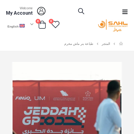
Welcome
My Account
0
0
English
المتجر
طباعة بنر ماش مخرم