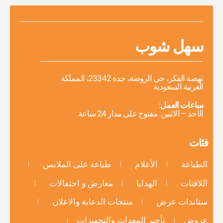
سهل شوب
نهضة الفكر، حي الروضة، جدة 23342، المملكة
العربية السعودية
ساعات العمل:
الأحد – الاثنين: مفتوح على مدار 24 ساعة.
فئات
الطباعة
الأعلام
طباعة على الملابس
اللافتات
الهدايا
معارض و احتفالات
ستاندات عرض
منتجات الدعاية والاعلان
عروض
تأجير المعدات والتجهيزات