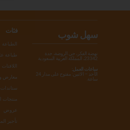
فئات
سهل شوب
الطباعة
نهضة الفكر، حي الروضة، جدة
طباعة عل
23342، المملكة العربية السعودية
اللافتات
ساعات العمل:
الأحد – الاثنين: مفتوح على مدار 24
معارض و 
ساعة.
ستاندات
منتجات ال
عروض
تأجير الم