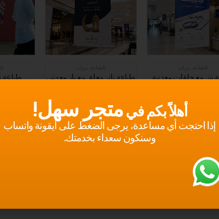
الطباعة
,
بنرات
الطباعة
,
بنرات
ال
 بنر مع حلقات معدنية
طباعة بانر معلق مع بار معدني
طباعة 
25.00
ر.س
37.00
ر.س
.00
متجر سهل!
أهلاً بكم في
تحديد أحد الخيارات
تحديد أحد الخيارات
تحديد
إذا احتجت أي مساعدة، يرجى الضغط على أيقونة واتساب
وسنكون سعداء بخدمتك.