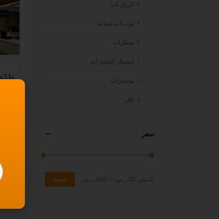
الرول اب
بوب اب ستاند
ستكرات
استيكر السيارات
طباعة
بوسترات
تاقز
سعر
عرض:
السعر:
20 ر.س
—
260 ر.س
تصفية