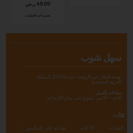
49.00
ر.س
تحديد أحد الخيارات
سهل شوب
نهضة الفكر، حي الروضة، جدة 23342، المملكة
العربية السعودية
ساعات العمل:
الأحد – الاثنين: مفتوح على مدار 24 ساعة.
فئات
الطباعة
الأعلام
طباعة على الملابس