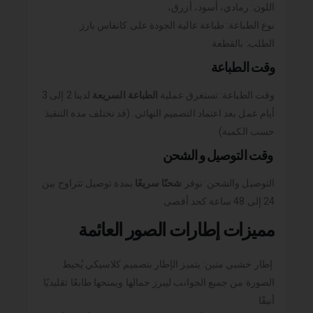
اللون: رمادي، أسود، أزرق،
نوع الطباعة: طباعة عالية الجودة على كانفاس بارز
الطلب: بالقطعة
وقت الطباعة
وقت الطباعة: تستغرق عملية
الطباعة السريعة
لدينا 2 إلى 3
أيام عمل بعد اعتماد التصميم النهائي. (قد تختلف مدة التنفيذ
حسب الكمية)
وقت التوصيل و الشحن
التوصيل والشحن: نوفر
شحنًا سريعًا
بمدة توصيل تتراوح بين
24 إلى 48 ساعة كحد أقصى
مميزات إطارات الصور العائمة
إطار خشبي متين: يتميز الإطار بتصميم كلاسيكي يُحيط
الصورة من جميع الجوانب ليبرز جمالها ويمنحها طابعًا تقليديًا
أنيقًا