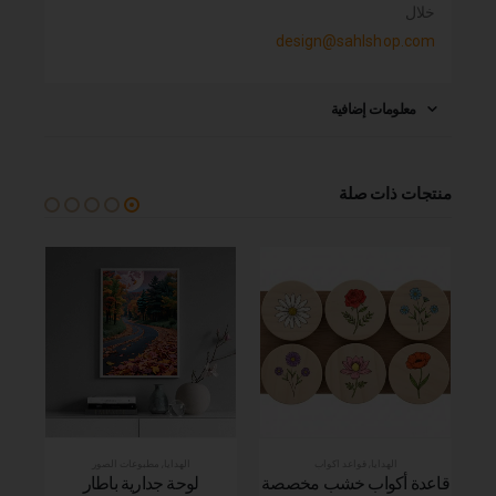
خلال
design@sahlshop.com
معلومات إضافية
منتجات ذات صلة
الهدايا
,
قواعد اكواب
الهدايا
,
مطبوعات الصور
ص
قاعدة أكواب خشب مخصصة
لوحة جدارية باطار