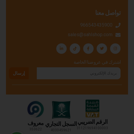
تواصل معنا
966543435900
sales@sahlshop.com
اشترك في عروضنا الخاصة
إرسال
الرقم الضريبي
معروف
السجل التجاري
311219694100003
353622
4030459621